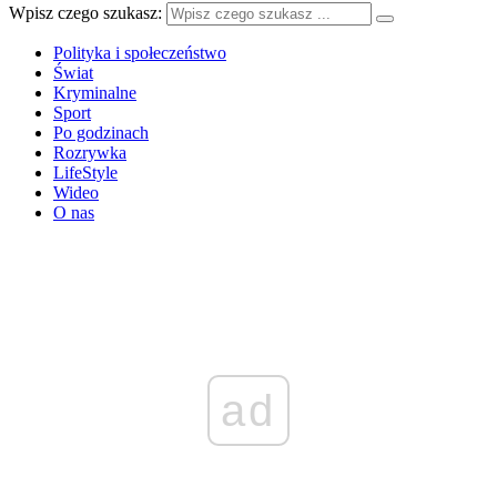
Wpisz czego szukasz:
Polityka i społeczeństwo
Świat
Kryminalne
Sport
Po godzinach
Rozrywka
LifeStyle
Wideo
O nas
ad