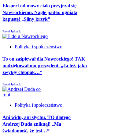
Ekspert od mowy ciała przyjrzał się
Nawrockiemu. Nagle padło: ugniata
kapustę! „Silny krzyk”
Paweł Jędrusik
Polityka i społeczeństwo
To on zaśpiewał dla Nawrockiego! TAK
podziękował mu prezydent. „Ja też, jako
zwykły chłopak…”
Paweł Jędrusik
Polityka i społeczeństwo
Ani widu, ani słychu. TO dlatego
Andrzej Duda zniknął! „Ma
świadomość, że jest…”