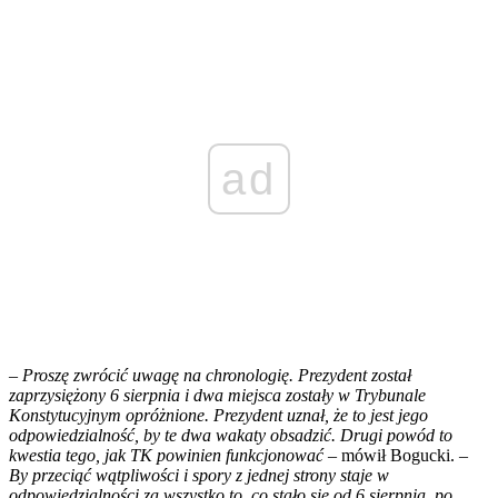
ad
–
Proszę zwrócić uwagę na chronologię. Prezydent został
zaprzysiężony 6 sierpnia i dwa miejsca zostały w Trybunale
Konstytucyjnym opróżnione. Prezydent uznał, że to jest jego
odpowiedzialność, by te dwa wakaty obsadzić. Drugi powód to
kwestia tego, jak TK powinien funkcjonować –
mówił Bogucki. –
By przeciąć wątpliwości i spory z jednej strony staje w
odpowiedzialności za wszystko to, co stało się od 6 sierpnia, po