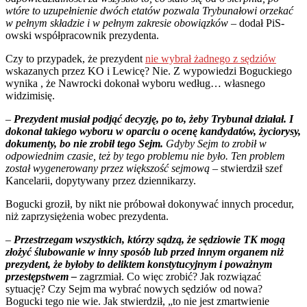
wtóre to uzupełnienie dwóch etatów pozwala Trybunałowi orzekać
w pełnym składzie i w pełnym zakresie obowiązków
– dodał PiS-
owski współpracownik prezydenta.
Czy to przypadek, że prezydent
nie wybrał żadnego z sędziów
wskazanych przez KO i Lewicę? Nie. Z wypowiedzi Boguckiego
wynika , że Nawrocki dokonał wyboru według… własnego
widzimisię.
–
Prezydent musiał podjąć decyzję, po to, żeby Trybunał działał. I
dokonał takiego wyboru w oparciu o ocenę kandydatów, życiorysy,
dokumenty, bo nie zrobił tego Sejm.
Gdyby Sejm to zrobił w
odpowiednim czasie, też by tego problemu nie było. Ten problem
został wygenerowany przez większość sejmową
– stwierdził szef
Kancelarii, dopytywany przez dziennikarzy.
Bogucki groził, by nikt nie próbował dokonywać innych procedur,
niż zaprzysiężenia wobec prezydenta.
–
Przestrzegam wszystkich, którzy sądzą, że sędziowie TK mogą
złożyć ślubowanie w inny sposób lub przed innym organem niż
prezydent, że byłoby to deliktem konstytucyjnym i poważnym
przestępstwem –
zagrzmiał. Co więc zrobić? Jak rozwiązać
sytuację? Czy Sejm ma wybrać nowych sędziów od nowa?
Bogucki tego nie wie. Jak stwierdził, „to nie jest zmartwienie